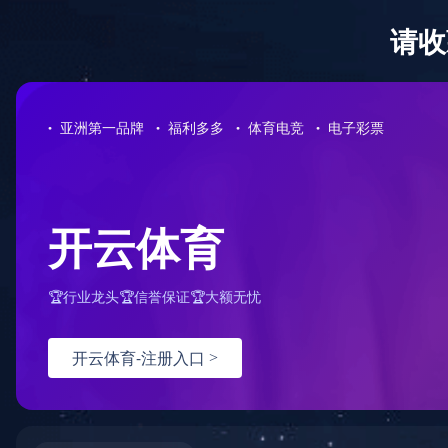
您好，乐鱼(中国)欢迎您！
乐鱼官方网页版
关于我们
产品展示