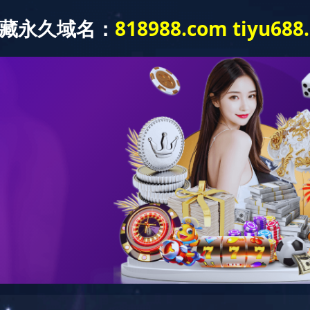
资质荣誉
新闻中心
新品展示
人才招聘