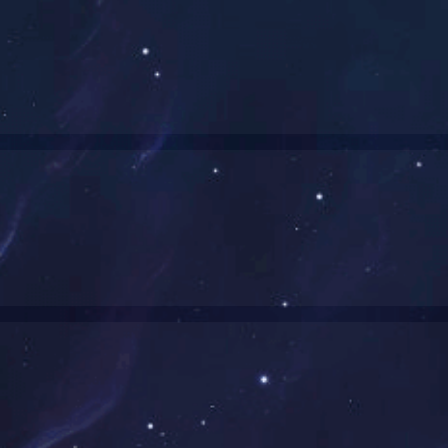
备
生产设备
8 22:32:23