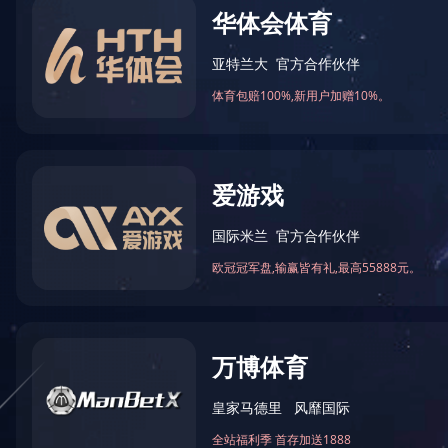
生产设备
生产设
NEWS & EVENTS
生产设备
发布日期：2018-01-0