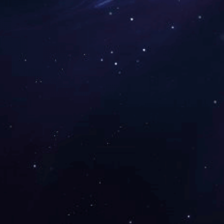
上一篇：
生产设备
下一篇：
生产设备
相关推
|
乐鱼官方网页版
|
关于我们
|
版权所
车床