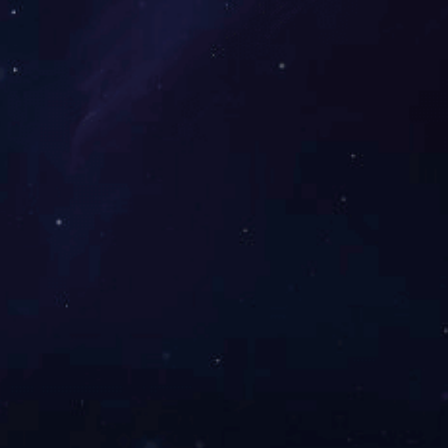
荐产品
产品展示
|
资质荣誉
|
新闻中心
|
新品展示
|
人才招聘
有©2014-2019 乐鱼(中国)业务范围包含：机加工、五金加工、机械加
加工、精密零件加工、非标零件加工、大型车床加工、大型数控车床加工、
16015493号