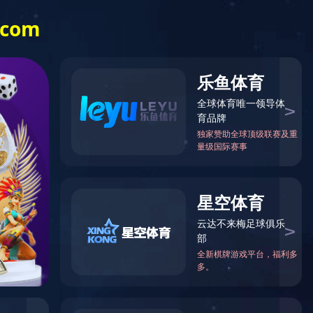
返回首页
|
产品中心
|
常见问题
|
乐鱼官方网页版
在线留言
乐鱼官方网页版